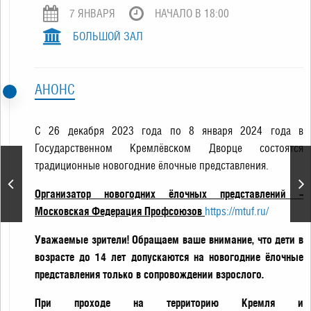
7 ЯНВАРЯ
НАЧАЛО В 18:00
БОЛЬШОЙ ЗАЛ
АНОНС
С 26 декабря 2023 года по 8 января 2024 года в
Государственном Кремлёвском Дворце состоятся
Новогодняя музыкально-
традиционные новогодние ёлочные представления.
цирковая сказка
«Рождество в
Организатор новогодних ёлочных представлений –
Музыколандии»
Московская Федерация Профсоюзов
https://mtuf.ru/
Уважаемые зрители! Обращаем ваше внимание, что дети в
возрасте до 14 лет допускаются на новогодние ёлочные
представления только в сопровождении взрослого.
При проходе на территорию Кремля и