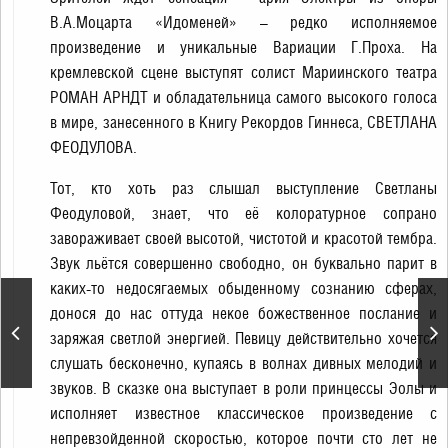
В.А.Моцарта «Идоменей» – редко исполняемое
произведение и уникальные Вариации Г.Проха. На
кремлевской сцене выступят солист Мариинского театра
РОМАН АРНДТ и обладательница самого высокого голоса
в мире, занесенного в Книгу Рекордов Гиннеса, СВЕТЛАНА
ФЕОДУЛОВА.
Тот, кто хоть раз слышал выступление Светланы
Феодуловой, знает, что её колоратурное сопрано
завораживает своей высотой, чистотой и красотой тембра.
Звук льётся совершенно свободно, он буквально парит в
каких-то недосягаемых обыденному сознанию сферах,
донося до нас оттуда некое божественное послание и
Новогодние ёлочные
заряжая светлой энергией. Певицу действительно хочется
представления
слушать бесконечно, купаясь в волнах дивных мелодий и
звуков. В сказке она выступает в роли принцессы Эолы и
исполняет известное классическое произведение с
непревзойденной скоростью, которое почти сто лет не