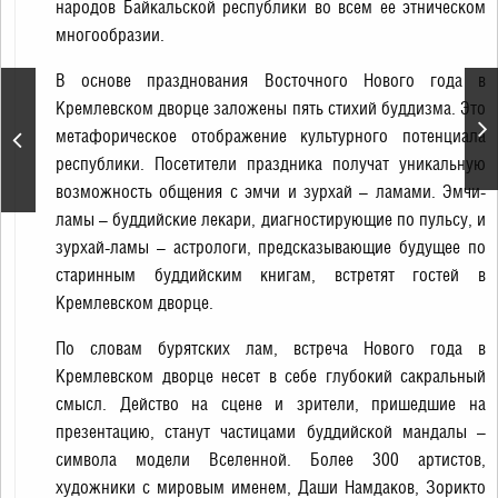
народов Байкальской республики во всем ее этническом
многообразии.
В основе празднования Восточного Нового года в
Щелкунчик. П.
Кремлевском дворце заложены пять стихий буддизма. Это
Чайковский. Спектакль
метафорическое отображение культурного потенциала
театра "Кремлёвский
балет" (перенос на 9
республики. Посетители праздника получат уникальную
марта)
возможность общения с эмчи и зурхай – ламами. Эмчи-
ламы – буддийские лекари, диагностирующие по пульсу, и
зурхай-ламы – астрологи, предсказывающие будущее по
старинным буддийским книгам, встретят гостей в
Кремлевском дворце.
По словам бурятских лам, встреча Нового года в
Кремлевском дворце несет в себе глубокий сакральный
смысл. Действо на сцене и зрители, пришедшие на
презентацию, станут частицами буддийской мандалы –
символа модели Вселенной. Более 300 артистов,
художники с мировым именем, Даши Намдаков, Зорикто