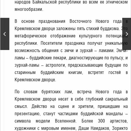
народов Байкальской республики во всем ее этническом
многообразии.
В основе празднования Восточного Нового года в
Кремлевском дворце заложены пять стихий буддизма. Это
Сагаалган. Восточный
метафорическое отображение культурного потенциала
Новый год
республики. Посетители праздника получат уникальную
возможность общения с эмчи и зурхай – ламами. Эмчи-
ламы – буддийские лекари, диагностирующие по пульсу, и
зурхай-ламы – астрологи, предсказывающие будущее по
старинным буддийским книгам, встретят гостей в
Кремлевском дворце.
По словам бурятских лам, встреча Нового года в
Кремлевском дворце несет в себе глубокий сакральный
смысл. Действо на сцене и зрители, пришедшие на
презентацию, станут частицами буддийской мандалы –
символа модели Вселенной. Более 300 артистов,
художники с мировым именем, Даши Намдаков, Зорикто