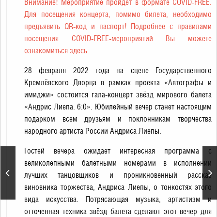
Внимание! Мероприятие пройдет в формате COVID-FREE.
Для посещения концерта, помимо билета, необходимо
предъявить QR-код и паспорт! Подробнее с правилами
посещения COVID-FREE-мероприятий Вы можете
ознакомиться
здесь
.
28 февраля 2022 года на сцене Государственного
Кремлёвского Дворца в рамках проекта «Автографы и
имиджи» состоится гала-концерт звёзд мирового балета
«Андрис Лиепа. 6:0». Юбилейный вечер станет настоящим
подарком всем друзьям и поклонникам творчества
народного артиста России Андриса Лиепы.
Гостей вечера ожидает интересная программа с
«Щелкунчик» П.
великолепными балетными номерами в исполнении
Чайковский. Спектакль
лучших танцовщиков и проникновенный рассказ
театра «Кремлёвский
виновника торжества, Андриса Лиепы, о тонкостях этого
балет»
вида искусства. Потрясающая музыка, артистизм и
отточенная техника звёзд балета сделают этот вечер для