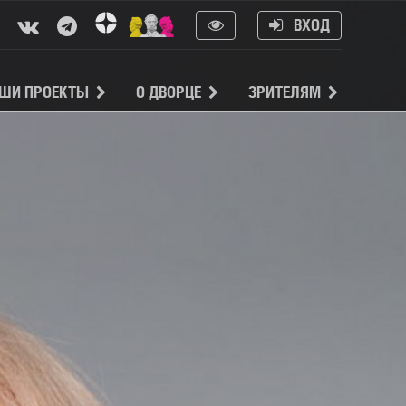
ВХОД
ШИ ПРОЕКТЫ
О ДВОРЦЕ
ЗРИТЕЛЯМ