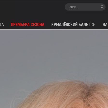
ША
ПРЕМЬЕРА СЕЗОНА
КРЕМЛЁВСКИЙ БАЛЕТ
НА