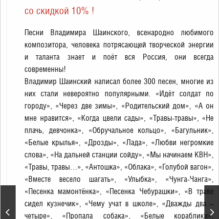
со скидкой 10% !
Песни Владимира Шаинского, всенародно любимого
композитора, человека потрясающей творческой энергии
и таланта знает и поёт вся Россия, они всегда
современны!
Владимир Шаинский написал более 300 песен, многие из
них стали невероятно популярными. «Идёт солдат по
городу», «Через две зимы», «Родительский дом», «А он
мне нравится», «Когда цвели сады», «Травы-травы», «Не
плачь, девчонка», «Обручальное кольцо», «Багульник»,
«Белые крылья», «Дрозды», «Лада», «Любви негромкие
слова», «На дальней станции сойду», «Мы начинаем КВН»,
«Травы, травы…», «Антошка», «Облака», «Голубой вагон»,
«Вместе весело шагать», «Улыбка», «Чунга-Чанга»,
«Песенка мамонтёнка», «Песенка Чебурашки», «В траве
сидел кузнечик», «Чему учат в школе», «Дважды два –
Концертная программа
четыре», «Пропала собака», «Белые кораблики»,
«АТАМАН»