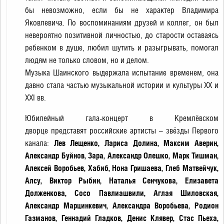
бы невозможно, если бы не характер Владимира
Яковлевича. По воспоминаниям друзей и коллег, он был
невероятно позитивной личностью, до старости оставаясь
ребенком в душе, любил шутить и разыгрывать, помогал
людям не только словом, но и делом.
Музыка Шаинского выдержала испытание временем, она
давно стала частью музыкальной истории и культуры XX и
XXI вв.
Юбилейный гала-концерт в Кремлёвском
дворце представят российские артисты – звёзды Первого
канала:
Лев Лещенко, Лариса Долина, Максим Аверин,
Александр Буйнов, Зара, Александр Олешко, Марк Тишман,
Алексей Воробьев, Хабиб, Нона Гришаева, Глеб Матвейчук,
Алсу, Виктор Рыбин, Наталья Сенчукова, Елизавета
Долженкова, Сосо Павлиашвили, Аглая Шиловская,
Александр Марцинкевич, Александра Воробьева, Родион
Газманов, Геннадий Гладков, Денис Клявер, Стас Пьеха,