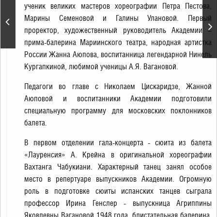
ученик великих мастеров хореографии Петра Пестова,
«Щелкунчик». П.
Чайковский. Спектакль
Марины Семеновой и Галины Улановой. Первый
театра «Кремлёвский
проректор, художественный руководитель Академии –
балет»
прима-балерина Мариинского театра, народная артистка
России Жанна Аюпова, воспитанница легендарной Нинель
Кургапкиной, любимой ученицы А.Я. Вагановой.
Педагоги во главе с Николаем Цискаридзе, Жанной
Аюповой и воспитанники Академии подготовили
специальную программу для московских поклонников
балета.
В первом отделении гала-концерта - сюита из балета
«Лауренсия» А. Крейна в оригинальной хореографии
Вахтанга Чабукиани. Характерный танец занял особое
место в репертуаре выпускников Академии. Огромную
роль в подготовке сюиты испанских танцев сыграла
профессор Ирина Генслер - выпускница Агриппины
Яковлевны Вагановой 1948 года, блистательная балерина,