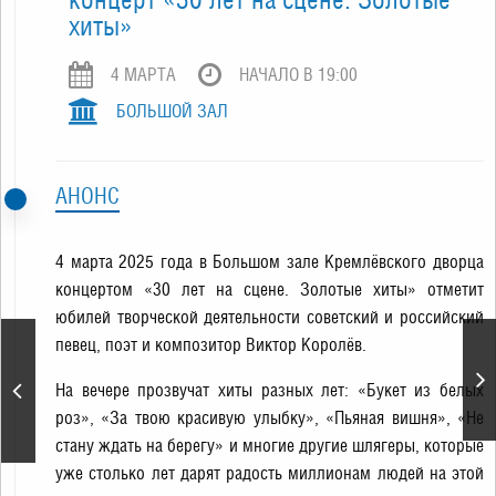
хиты»
4 МАРТA
НАЧАЛО В 19:00
БОЛЬШОЙ ЗАЛ
АНОНС
4 марта 2025 года в Большом зале Кремлёвского дворца
концертом «30 лет на сцене. Золотые хиты» отметит
юбилей творческой деятельности советский и российский
певец, поэт и композитор Виктор Королёв.
Сольный концерт
итальянского тенора
На вечере прозвучат хиты разных лет: «Букет из белых
Алессандро Сафина с
симфоническим
роз», «За твою красивую улыбку», «Пьяная вишня», «Не
оркестром
стану ждать на берегу» и многие другие шлягеры, которые
уже столько лет дарят радость миллионам людей на этой