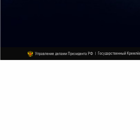
Государственный Кремлёв
Управление делами Президента РФ |
ДРУГОЕ
Вечер одноактных балетов: «Муса
Иерусалим» (Академия танца Бор
18 ДЕКАБРЯ
НАЧАЛО В 19:00
АНОНС