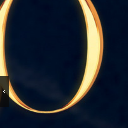
ГАРНА «Россия»
представляет. Цикл
концертов «Душевные
песни»