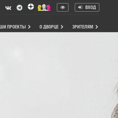
ВХОД
ШИ ПРОЕКТЫ
О ДВОРЦЕ
ЗРИТЕЛЯМ