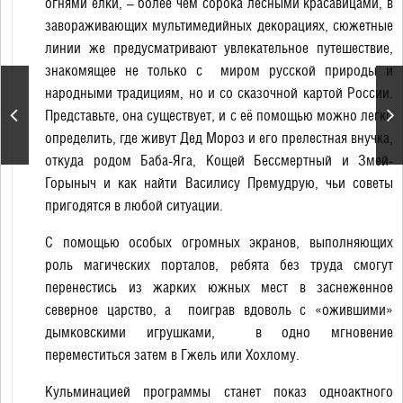
огнями ёлки, – более чем сорока лесными красавицами, в
завораживающих мультимедийных декорациях, сюжетные
линии же предусматривают увлекательное путешествие,
знакомящее не только с миром русской природы и
народными традициям, но и со сказочной картой России.
Спектакль «Снежная
Представьте, она существует, и с её помощью можно легко
королева»
определить, где живут Дед Мороз и его прелестная внучка,
откуда родом Баба-Яга, Кощей Бессмертный и Змей-
Горыныч и как найти Василису Премудрую, чьи советы
пригодятся в любой ситуации.
С помощью особых огромных экранов, выполняющих
роль магических порталов, ребята без труда смогут
перенестись из жарких южных мест в заснеженное
северное царство, а поиграв вдоволь с «ожившими»
дымковскими игрушками, в одно мгновение
переместиться затем в Гжель или Хохлому.
Кульминацией программы станет показ одноактного