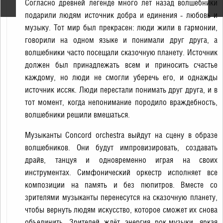
Согласно древней легенде много лет назад волшебники
балет»
подарили людям источник добра и единения - любовь и
музыку. Тот мир был прекрасен: люди жили в гармонии,
говорили на одном языке и понимали друг друга, а
волшебники часто посещали сказочную планету. Источник
должен был принадлежать всем и приносить счастье
каждому, но люди не смогли уберечь его, и однажды
источник иссяк. Люди перестали понимать друг друга, и в
тот момент, когда непонимание породило враждебность,
волшебники решили вмешаться.
Музыканты Concord orchestra выйдут на сцену в образе
волшебников. Они будут импровизировать, создавать
драйв, танцуя и одновременно играя на своих
инструментах. Симфонический оркестр исполняет все
композиции на память и без пюпитров. Вместе со
зрителями музыканты перенесутся на сказочную планету,
чтобы вернуть людям искусство, которое сможет их снова
объединить. Зрителей ждёт энергия рок-музыки, яркая