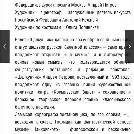
Федерации, лауреат премии Москвы Андрей Петров
Художник - сценограф – заслуженный деятель искусств
Российской Федерации Анатолий Нежный
Художник по костюмам – Ольга Полянская
«Щелкунчик». П.
Балет «Щелкунчик» далеко не сразу обрел свой нынешний
Чайковский. Спектакль
статус шедевра русской балетной классики – само время
театра «Кремлёвский
продолжает открывать и в музыке, и в литературной
балет»
основе новые смыслы, что подтверждается обилием
существующих постановок и редакций спектакля.
«Щелкунчик» Андрея Петрова, поставленный в 1993 году,
продолжает одну из главных линий художественной
политики театра «Кремлёвский балет» - сохранение и
бережное творческое переосмысление классического
балетного наследия.
Замысел хореографа-постановщика, по его словам, «…
восходил к сказке Гофмана как фантастической основе
музыки Чайковского» - философской и бесконечно