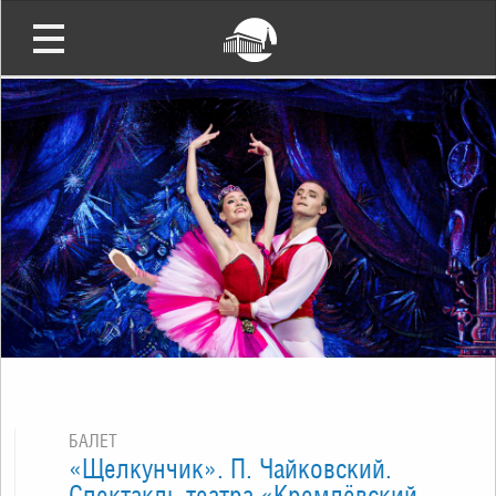
БАЛЕТ
«Щелкунчик». П. Чайковский.
Спектакль театра «Кремлёвский