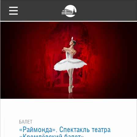
БАЛЕТ
«Раймонда». Спектакль театра
«Кремлёвский балет»