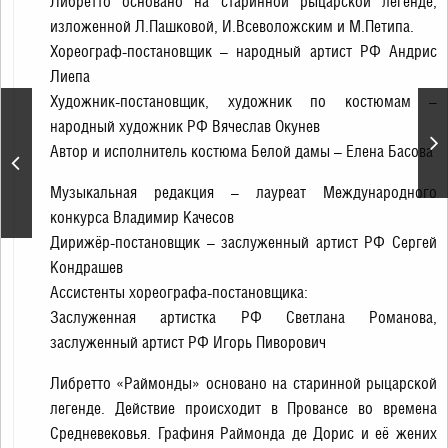
Либретто основано на старинной рыцарской легенде,
изложенной Л.Пашковой, И.Всеволожским и М.Петипа.
Хореограф-постановщик – народный артист РФ Андрис
Лиепа
Художник-постановщик, художник по костюмам –
Концерт
народный художник РФ Вячеслав Окунев
Государственного
Автор и исполнитель костюма Белой дамы – Елена Басова
академического
ансамбля народного
Музыкальная редакция – лауреат Международного
танца им. Игоря
Моисеева
конкурса Владимир Качесов
Дирижёр-постановщик – заслуженный артист РФ Сергей
Кондрашев
Ассистенты хореографа-постановщика:
Заслуженная артистка РФ Светлана Романова,
заслуженный артист РФ Игорь Пиворович
Либретто «Раймонды» основано на старинной рыцарской
легенде. Действие происходит в Провансе во времена
Средневековья. Графиня Раймонда де Дорис и её жених