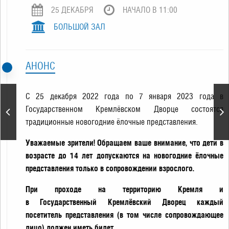
25 ДЕКАБРЯ
НАЧАЛО В 11:00
БОЛЬШОЙ ЗАЛ
АНОНС
С 25 декабря 2022 года по 7 января 2023 года в
Светлана Феодулова
Государственном Кремлёвском Дворце состоятся
«Рождественская
традиционные новогодние ёлочные представления.
сказка»
Уважаемые зрители! Обращаем ваше внимание, что дети в
возрасте до 14 лет допускаются на новогодние ёлочные
представления только в сопровождении взрослого.
При проходе на территорию Кремля и
в Государственный Кремлёвский Дворец каждый
посетитель представления (в том числе сопровождающее
лицо) должен иметь билет.