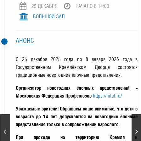
25 ДЕКАБРЯ
НАЧАЛО В 14:00
БОЛЬШОЙ ЗАЛ
АНОНС
С 25 декабря 2025 года по 8 января 2026 года в
Государственном Кремлёвском Дворце состоятся
традиционные новогодние ёлочные представления.
Организатор новогодних ёлочных представлений –
Московская Федерация Профсоюзов
https://mtuf.ru/
Уважаемые зрители! Обращаем ваше внимание, что дети в
возрасте до 14 лет допускаются на новогодние ёлочные
представления только в сопровождении взрослого.
«Щелкунчик».
Новогодняя сказка для
При проходе на территорию Кремля и
всей семьи