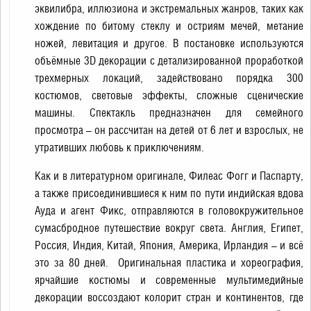
эквилибра, иллюзиона и экстремальных жанров, таких как
хождение по битому стеклу и остриям мечей, метание
ножей, левитация и другое. В постановке используются
объёмные 3D декорации с детализированной проработкой
трехмерных локаций, задействовано порядка 300
костюмов, световые эффекты, сложные сценические
машины. Спектакль предназначен для семейного
просмотра – он рассчитан на детей от 6 лет и взрослых, не
утративших любовь к приключениям.
Как и в литературном оригинале, Филеас Фогг и Паспарту,
а также присоединившиеся к ним по пути индийская вдова
Ауда и агент Фикс, отправляются в головокружительное
сумасбродное путешествие вокруг света. Англия, Египет,
Россия, Индия, Китай, Япония, Америка, Ирландия – и всё
это за 80 дней. Оригинальная пластика и хореография,
ярчайшие костюмы и современные мультимедийные
декорации воссоздают колорит стран и континентов, где