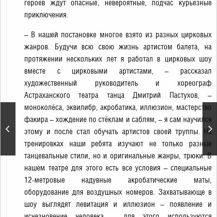
героев ждут опасные, невероятные, подчас курьёзные
приключения.
– В нашей постановке многое взято из разных цирковых
жанров. Будучи всю свою жизнь артистом балета, на
протяжении нескольких лет я работал в цирковых шоу
вместе с цирковыми артистами, – рассказал
художественный руководитель и хореограф
Астраханского театра танца Дмитрий Пастухов, –
моноколёса, эквилибр, акробатика, иллюзион, мастерство
факира – хождение по стёклам и саблям, – я сам научился
Танцевальный турнир
«Кубок Кремля –
этому и после стал обучать артистов своей труппы. На
гордость России»
тренировках наши ребята изучают не только разные
танцевальные стили, но и оригинальные жанры, трюки. В
нашем театре для этого есть все условия – специальные
12-метровые надувные акробатические маты,
оборудование для воздушных номеров. Захватывающе в
шоу выглядят левитация и иллюзион – появление и
исчезновение человека – для этого используются