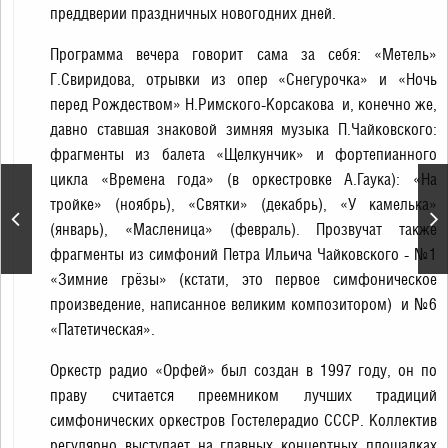
преддверии праздничных новогодних дней.
Программа вечера говорит сама за себя: «Метель»
Г.Свиридова, отрывки из опер «Снегурочка» и «Ночь
перед Рождеством» Н.Римского-Корсакова и, конечно же,
давно ставшая знаковой зимняя музыка П.Чайковского:
фрагменты из балета «Щелкунчик» и фортепианного
цикла «Времена года» (в оркестровке А.Гаука): «На
тройке» (ноябрь), «Святки» (декабрь), «У камелька»
Премия Российского
(январь), «Масленица» (февраль). Прозвучат также
общества «Знание»
фрагменты из симфоний Петра Ильича Чайковского - №1
«Зимние грёзы» (кстати, это первое симфоническое
произведение, написанное великим композитором) и №6
«Патетическая».
Оркестр радио «Орфей» был создан в 1997 году, он по
праву считается преемником лучших традиций
симфонических оркестров Гостелерадио СССР. Коллектив
регулярно выступает на главных концертных площадках