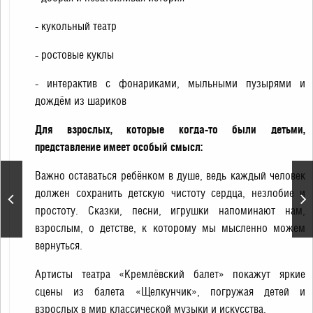
- кукольный театр
- ростовые куклы
- интерактив с фонариками, мыльными пузырями и
дождём из шариков
Для взрослых, которые когда-то были детьми,
представление имеет особый смысл:
Важно оставаться ребёнком в душе, ведь каждый человек
«Продавец игрушек». А.
Шелыгин. Спектакль
должен сохранить детскую чистоту сердца, незлобие и
театра «Кремлёвский
простоту. Сказки, песни, игрушки напоминают нам,
балет»
взрослым, о детстве, к которому мы мысленно можем
вернуться.
Артисты театра «Кремлёвский балет» покажут яркие
сцены из балета «Щелкунчик», погружая детей и
взрослых в мир классической музыки и искусства.