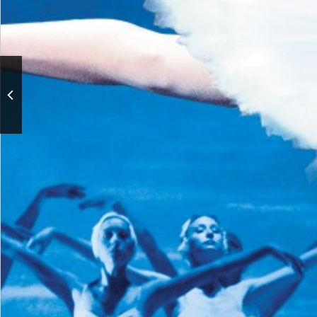
Щелкунчик. Спектакль
театра "Кремлёвский
балет"