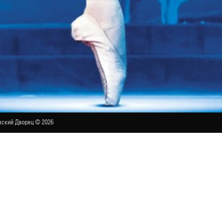
ский Дворец © 2026
а "Кремлёвский балет"
БОЛЬШОЙ ЗАЛ