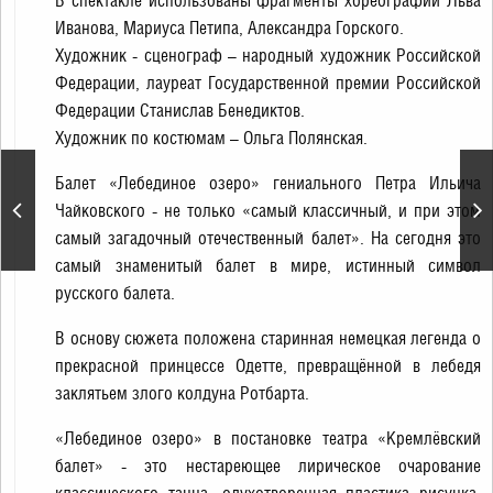
В спектакле использованы фрагменты хореографии Льва
Иванова, Мариуса Петипа, Александра Горского.
Художник - сценограф – народный художник Российской
Федерации, лауреат Государственной премии Российской
Федерации Станислав Бенедиктов.
Художник по костюмам – Ольга Полянская.
Балет «Лебединое озеро» гениального Петра Ильича
Праздничная программа
Чайковского - не только «самый классичный, и при этом
«Будьте счастливы
всегда!»
самый загадочный отечественный балет». На сегодня это
самый знаменитый балет в мире, истинный символ
русского балета.
В основу сюжета положена старинная немецкая легенда о
прекрасной принцессе Одетте, превращённой в лебедя
заклятьем злого колдуна Ротбарта.
«Лебединое озеро» в постановке театра «Кремлёвский
балет» - это нестареющее лирическое очарование