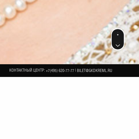
КОНТАКТНЫЙ ЦЕНТР:
|
+7(495) 620-77-77
BILET@GKDKREML.RU
19
м ГАРНА «РОССИЯ»
МАРТA