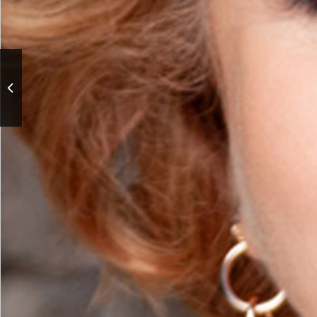
Торжественная
церемония награждения
премией «Будем жить!»