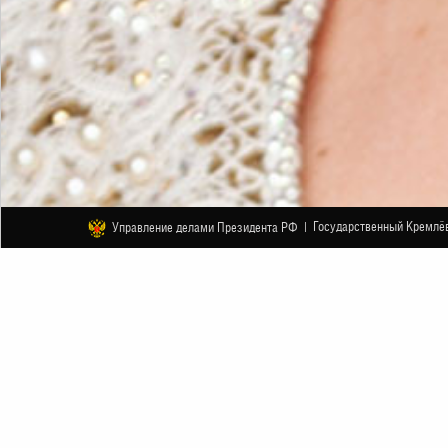
Государственный Кремлёв
Управление делами Президента РФ |
ДРУГОЕ
Концертная программа народной 
имени Л.Г.Зыкиной
19 МАРТA
НАЧАЛО В 18:00