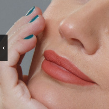
Творческий вечер
заслуженного артиста
России Виктора Сорокина
«Эх, душа казака!»