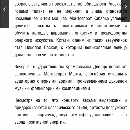
мероприятие,
возраст, регулярно приезжает в полюбившуюся Россию. С
посвящённое 300-летию
годами талант ее не меркнет, а лишь становится
образования российской
насыщеннее и тем мощнее. Монтсеррат Кабалье успевает
полиции
делиться опытом с талантливыми исполнителями и
обучать молодые дарования тонкостям и премудростям
оперного искусства. Кстати, одним из таких везунчиков
стал Николай Басков, с которым великолепная певица
дала большое число концертов.
Вечер в Государственном Кремлевском Дворце дополнит
великолепная Монтсеррат Марти, способная очаровать
аудиторию оперными ариями, произведениями духовной
музыки, фольклорными композициями.
Несмотря на то, что концерты весьма выдержаны и
придерживаются классического стиля, артисты погружают
зрителя в непринужденную атмосферу, направляя в зал
заряд позитивной энергии.