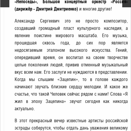
«Непоседы», Большой концертный оркестр «Россия»
(дирижёр - Дмитрий Дмитриенко)
и многие другие!
Александр Сергеевич это не просто композитор,
создавший громадный пласт культурного наследия, а
явление поистине мирового масштаба. Его музыка,
прошедшая сквозь года, до сих пор является
недосягаемым эталоном высокого искусства. Гений,
опередивший время, он воспитал на своем творчестве
целые поколения людей, привив отменный музыкальный
вкус всем нам. Его заслуги не нуждаются в представлении.
Когда мы слышим «Зацепин», то в голове каждого
начинают звучать близкие сердцу мелодии. И какое же
счастье, что такой Человек сейчас рядом с нами! Слова «Я
жил в эпоху Зацепина» звучат сегодня как никогда
актуально.
В этот прекрасный вечер известные артисты российской
эстрады соберутся, чтобы отдать дань уважения великому