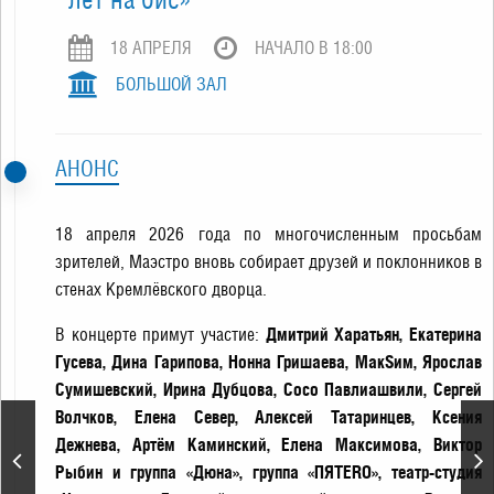
18 АПРЕЛЯ
НАЧАЛО В 18:00
БОЛЬШОЙ ЗАЛ
АНОНС
18 апреля 2026 года по многочисленным просьбам
зрителей, Маэстро вновь собирает друзей и поклонников в
стенах Кремлёвского дворца.
В концерте примут участие:
Дмитрий Харатьян, Екатерина
Гусева, Дина Гарипова, Нонна Гришаева, МакSим, Ярослав
Сумишевский, Ирина Дубцова, Сосо Павлиашвили, Сергей
Волчков, Елена Север, Алексей Татаринцев, Ксения
Концерт оркестра
Дежнева, Артём Каминский, Елена Максимова, Виктор
«Московия» из цикла
Рыбин и группа «Дюна», группа «ПЯТЕRО», театр-студия
«ГАРНА «Россия» им. Л.Г.
Зыкиной представляет»