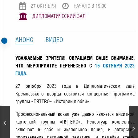
27 ОКТЯБРЯ
НАЧАЛО В 19:00
ДИПЛОМАТИЧЕСКИЙ ЗАЛ
АНОНС
ВИДЕО
УВАЖАЕМЫЕ ЗРИТЕЛИ! ОБРАЩАЕМ ВАШЕ ВНИМАНИЕ,
ЧТО МЕРОПРИЯТИЕ ПЕРЕНЕСЕНО С
15 ОКТЯБРЯ 2023
ГОДА.
27 октября 2023 года в Дипломатическом зале
Кремлёвского дворца состоится концертная программа
группы «ПЯТЕRО» «Истории любви».
«Щелкунчик». П.
Профессиональный вокал уже давно является визитной
Чайковский. Спектакль
карточкой группы «ПЯТЕRО». Репертуар коллектива
театра «Кремлёвский
включает в себя и акапельное пение, и авторские
балет»
произведения различной тематики, и ремейки всеми