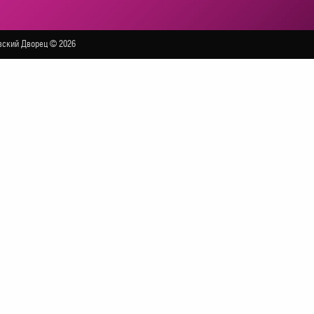
ский Дворец © 2026
БОЛЬШОЙ ЗАЛ
ная сцена страны становится центром притяжения звёзд 
е телезрителям в прямом эфире грандиозное шоу.
цию и 7 октября с размахом отметит своё 27-летие в круг