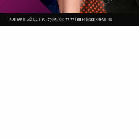
КОНТАКТНЫЙ ЦЕНТР:
|
+7(495) 620-77-77
BILET@GKDKREML.RU
7
ОКТЯБРЯ
российского шоу-бизнеса, которые собираются на
у друзей: топовых исполнителей, телезрителей и