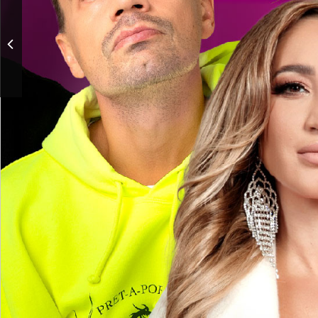
Торжественное собрание,
посвященное Дню
работника сельского
хозяйства и
перерабатывающей
промышленности