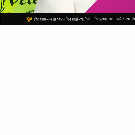
Государственный Кремлёв
Управление делами Президента РФ |
ДРУГОЕ
День рождения «МУЗ-ТВ»
7 ОКТЯБРЯ
НАЧАЛО В 18:00
АНОНС
Каждый год в день рождения «МУЗ-ТВ» глав
праздновании канала и дарят гостям, а такж
В этом году «МУЗ-ТВ» продолжит эту тради
почётных гостей.