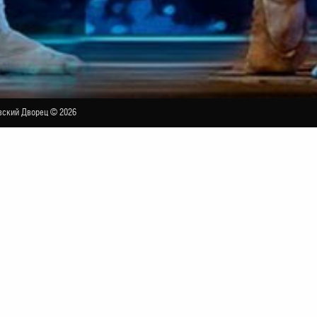
ский Дворец © 2026
такль театра «Кремлёвский балет»
ЛЬШОЙ ЗАЛ
СОСТАВ
ФОТО