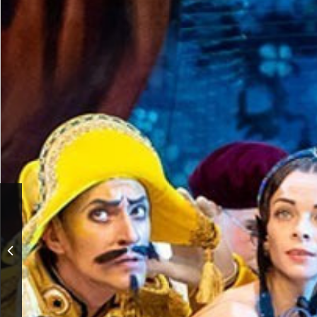
XX Юбилейная
торжественная
церемония награждения
премией ПКР
«Возвращение в жизнь»,
посвященная 30-летию
Паралимпийского
комитета России