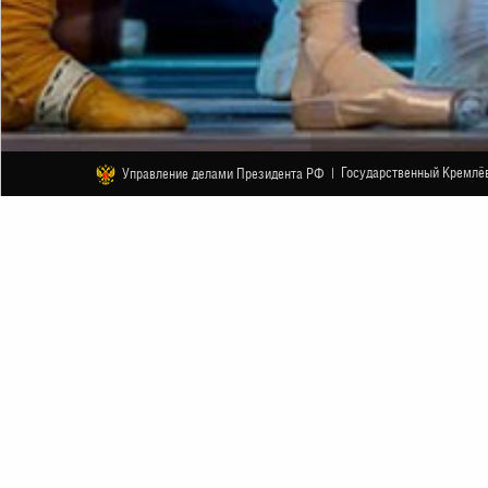
Государственный Кремлёв
Управление делами Президента РФ |
БАЛЕТ
«Чиполлино». К. Хачатурян. Спек
23 МАЯ
НАЧАЛО В 16:00
БО
АНОНС
ЛИБРЕТТО
ПАРТНЕРЫ
К. Хачатурян