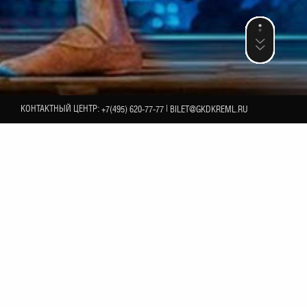
КОНТАКТНЫЙ ЦЕНТР:
|
+7(495) 620-77-77
BILET@GKDKREML.RU
23
МАЯ