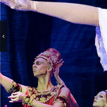
«И грянул 1812-й...».
Концерт из цикла «Живое
эхо битв минувших». К
80-летию Великой
Победы.