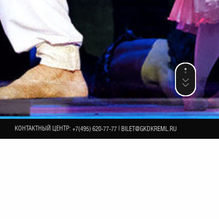
КОНТАКТНЫЙ ЦЕНТР:
|
+7(495) 620-77-77
BILET@GKDKREML.RU
12
ФЕВРАЛЯ