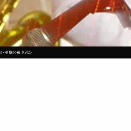
ский Дворец © 2026
яна и Нина Шацкая. «Снежный джаз»
МАЛЫЙ ЗАЛ