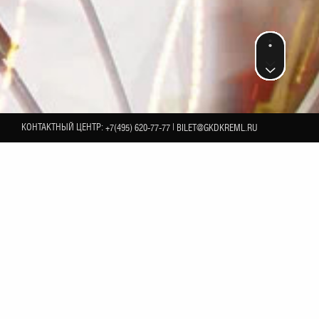
КОНТАКТНЫЙ ЦЕНТР:
|
+7(495) 620-77-77
BILET@GKDKREML.RU
13
ДЕКАБРЯ