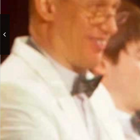
Гала-концерт фестиваля
детского хорового
искусства, посвящённый
90-летию со дня
рождения В.С. Попова