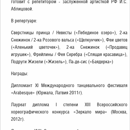
готовит с репетитором - заслуженной артисткой РФ И.С.
Аблицовой.
В репертуаре:
Сверстницы принца / Невесты («Лебединое озеро»), 2-ка
Снежинок / 2-ка Розового вальса («Щелкунчик»), Феи цветов
(«Аленький цветочек»), 2-ка Снежинок («Продавец
игрушек»), Фрейлины / Фея Серебра («Спящая красавица»),
Подруги Жизели («Жизель»), Па-де-сис («Баядерка»)
Награды:
Дипломант XI Международного танцевального фестиваля
«Arabesque» (Юрмала, Латвия 2011г).
Лауреат диплома I степени XIII Всероссийского
хореографического конкурса «Зеркало мира» (Москва,
2012г).