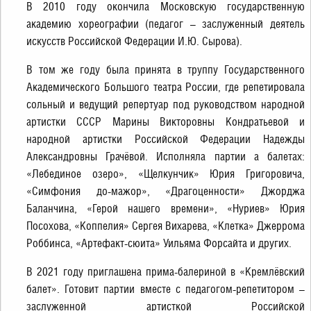
В 2010 году окончила Московскую государственную
академию хореографии (педагог – заслуженный деятель
искусств Российской Федерации И.Ю. Сырова).
В том же году была принята в труппу Государственного
Академического Большого театра России, где репетировала
сольный и ведущий репертуар под руководством народной
артистки СССР Марины Викторовны Кондратьевой и
народной артистки Российской Федерации Надежды
Александровны Грачёвой. Исполняла партии а балетах:
«Лебединое озеро», «Щелкунчик» Юрия Григоровича,
«Симфония до-мажор», «Драгоценности» Джорджа
Баланчина, «Герой нашего времени», «Нуриев» Юрия
Посохова, «Коппелия» Сергея Вихарева, «Клетка» Джеррома
Роббинса, «Артефакт-сюита» Уильяма Форсайта и других.
В 2021 году приглашена прима-балериной в «Кремлёвский
балет». Готовит партии вместе с педагогом-репетитором –
заслуженной артисткой Российской