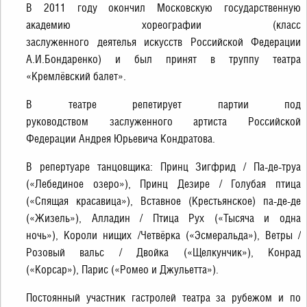
В 2011 году окончил Московскую государственную
академию хореографии (класс
заслуженного деятелья искусств Российской Федерации
А.И.Бондаренко) и был принят в труппу театра
«Кремлёвский балет».
В театре репетирует партии под
руководством заслуженного артиста Российской
Федерации Андрея Юрьевича Кондратова.
В репертуаре танцовщика: Принц Зигфрид / Па-де-труа
(«Лебединое озеро»), Принц Дезире / Голубая птица
(«Спящая красавица»), Вставное (Крестьянское) па-де-де
(«Жизель»), Алладин / Птица Рух («Тысяча и одна
ночь»), Короли нищих /Четвёрка («Эсмеральда»), Ветры /
Розовый вальс / Двойка («Щелкунчик»), Конрад
(«Корсар»), Парис («Ромео и Джульетта»).
Постоянный участник гастролей театра за рубежом и по