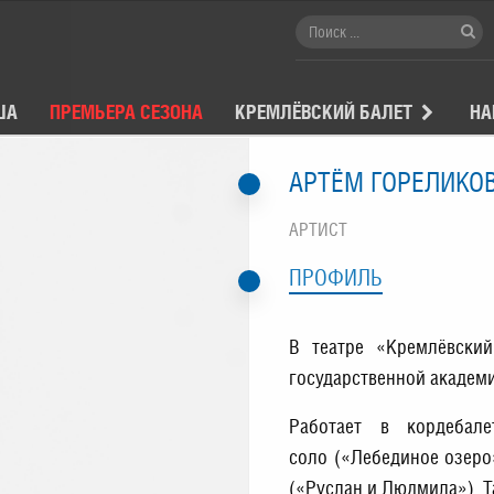
ША
ПРЕМЬЕРА СЕЗОНА
КРЕМЛЁВСКИЙ БАЛЕТ
НА
АРТЁМ ГОРЕЛИКО
АРТИСТ
ПРОФИЛЬ
В театре «Кремлёвски
государственной академ
Работает в кордебал
соло («Лебединое озеро
(«Руслан и Людмила»), Т