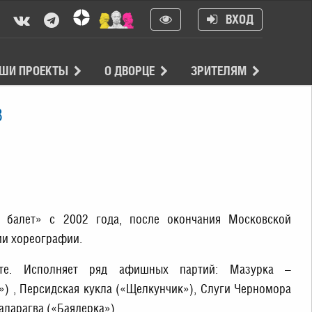
ВХОД
ШИ ПРОЕКТЫ
О ДВОРЦЕ
ЗРИТЕЛЯМ
В
й балет» с 2002 года, после окончания Московской
ии хореографии.
ете. Исполняет ряд афишных партий: Мазурка –
») , Персидская кукла («Щелкунчик»), Слуги Черномора
аларагва («Баядерка»).