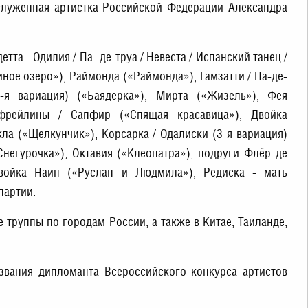
служенная артистка Российской Федерации Александра
етта - Одилия / Па- де-труа / Невеста / Испанский танец /
ное озеро»), Раймонда («Раймонда»), Гамзатти / Па-де-
-я вариация) («Баядерка»), Мирта («Жизель»), Фея
рейлины / Сапфир («Спящая красавица»), Двойка
ла («Щелкунчик»), Корсарка / Одалиски (3-я вариация)
Снегурочка»), Октавия («Клеопатра»), подруги Флёр де
Двойка Наин («Руслан и Людмила»), Редиска - мать
партии.
е труппы по городам России, а также в Китае, Таиланде,
звания дипломанта Всероссийского конкурса артистов