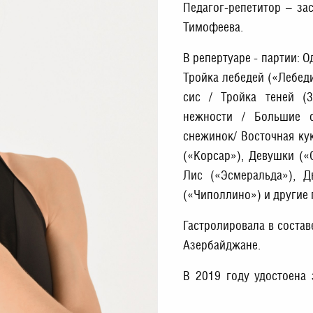
Педагог-репетитор – за
Тимофеева.
В репертуаре - партии: Од
Тройка лебедей («Лебеди
сис / Тройка теней (3
нежности / Большие ф
снежинок/ Восточная кук
(«Корсар»), Девушки («
Лис («Эсмеральда»), 
(«Чиполлино») и другие 
Гастролировала в состав
Азербайджане.
В 2019 году удостоена 
балета и хореографов.