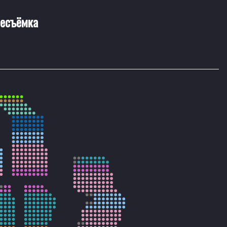
есъёмка