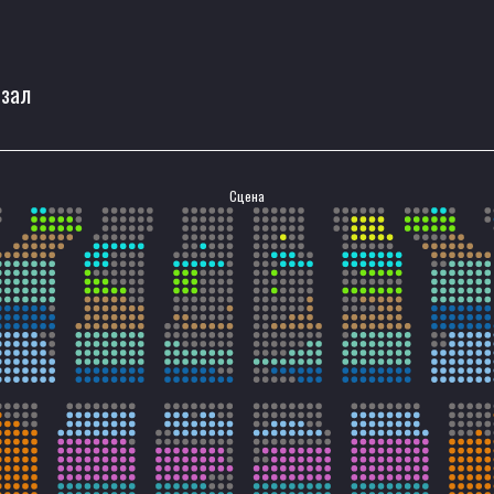
 зал
Сцена