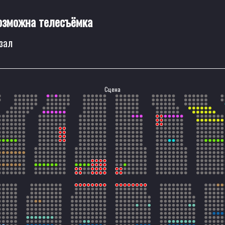
озможна телесъёмка
зал
Сцена